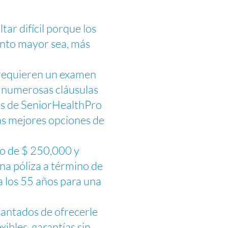
ar difícil porque los
uanto mayor sea, más
 requieren un examen
, numerosas cláusulas
dos de SeniorHealthPro
las mejores opciones de
mo de $ 250,000 y
na póliza a término de
a los 55 años para una
cantados de ofrecerle
xibles, garantías sin